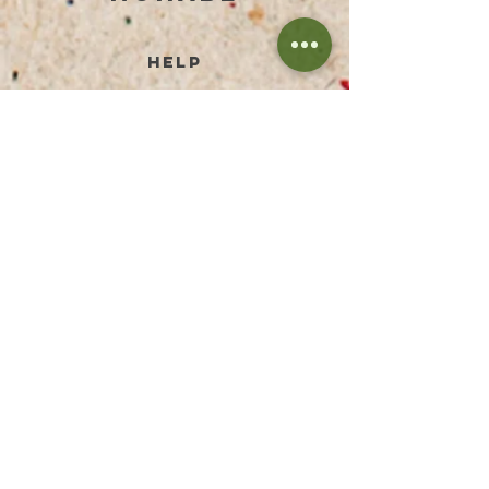
help
TERMS AND CONDITIONS
PRIVACY POLICY
PAYMENT METHODS
RETURN & REFUND
SHIPPING PRICES
FAQ
IMPRESSUM
DISCLAIMER